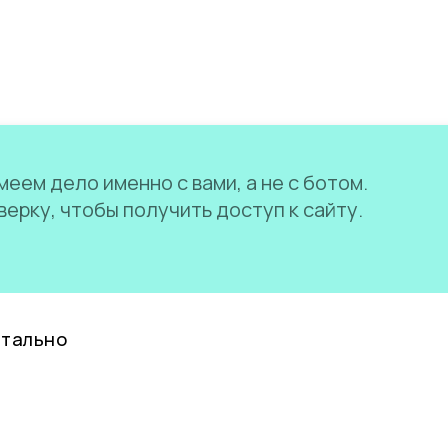
еем дело именно с вами, а не с ботом.
ерку, чтобы получить доступ к сайту.
нтально