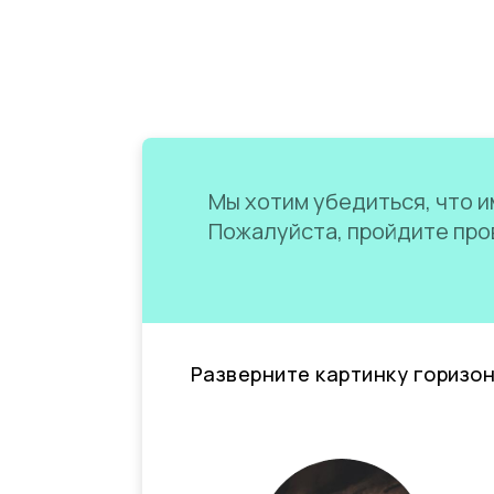
Мы хотим убедиться, что им
Пожалуйста, пройдите пров
Разверните картинку горизо