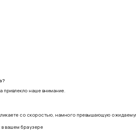
а?
а привлекло наше внимание.
 кликаете со скоростью, намного превышающую ожидаему
t в вашем браузере