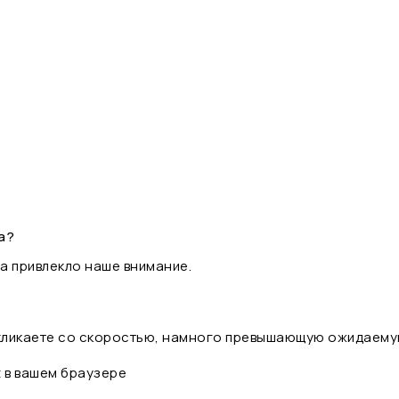
а?
а привлекло наше внимание.
 кликаете со скоростью, намного превышающую ожидаему
t в вашем браузере