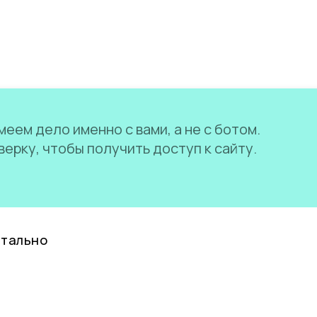
еем дело именно с вами, а не с ботом.
ерку, чтобы получить доступ к сайту.
нтально