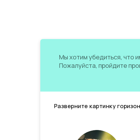
Мы хотим убедиться, что им
Пожалуйста, пройдите пров
Разверните картинку горизо