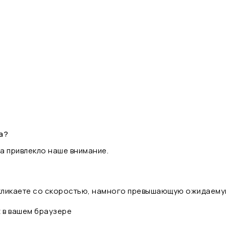
а?
а привлекло наше внимание.
 кликаете со скоростью, намного превышающую ожидаему
t в вашем браузере