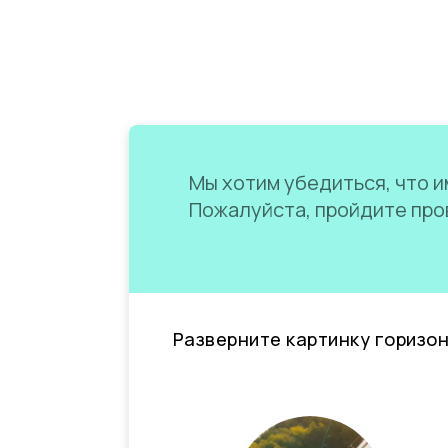
Мы хотим убедиться, что им
Пожалуйста, пройдите пров
Разверните картинку горизо