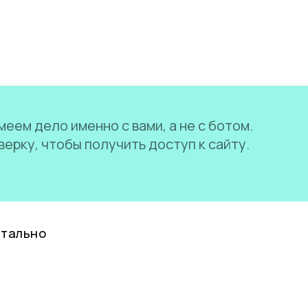
еем дело именно с вами, а не с ботом.
ерку, чтобы получить доступ к сайту.
нтально