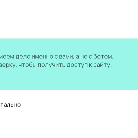
еем дело именно с вами, а не с ботом.
ерку, чтобы получить доступ к сайту.
нтально