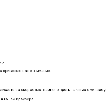
а?
а привлекло наше внимание.
 кликаете со скоростью, намного превышающую ожидаему
t в вашем браузере