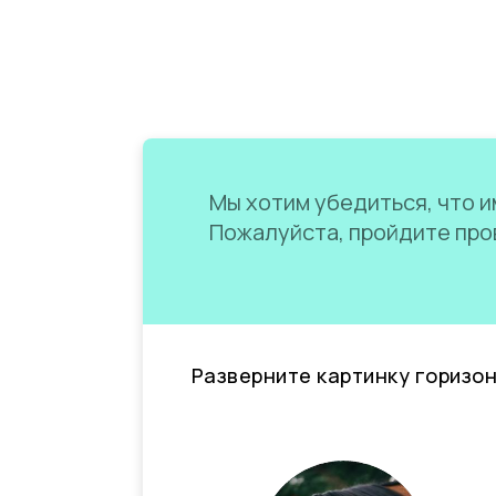
Мы хотим убедиться, что им
Пожалуйста, пройдите пров
Разверните картинку горизо