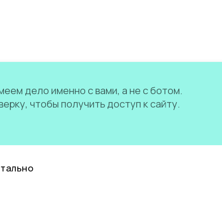
еем дело именно с вами, а не с ботом.
ерку, чтобы получить доступ к сайту.
нтально