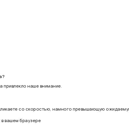
а?
а привлекло наше внимание.
 кликаете со скоростью, намного превышающую ожидаему
t в вашем браузере