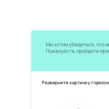
Мы хотим убедиться, что им
Пожалуйста, пройдите пров
Разверните картинку горизо