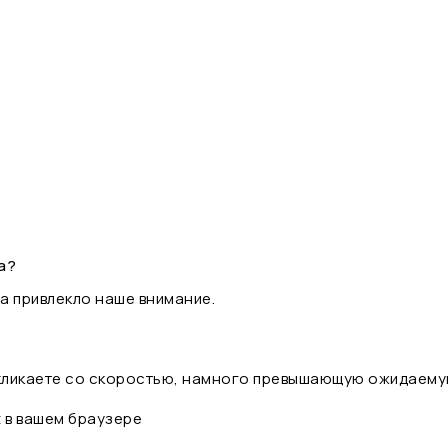
а?
а привлекло наше внимание.
 кликаете со скоростью, намного превышающую ожидаему
t в вашем браузере