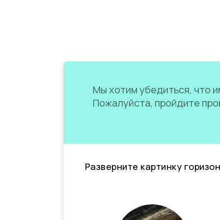
Мы хотим убедиться, что им
Пожалуйста, пройдите пров
Разверните картинку горизо