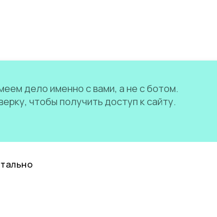
еем дело именно с вами, а не с ботом.
ерку, чтобы получить доступ к сайту.
нтально