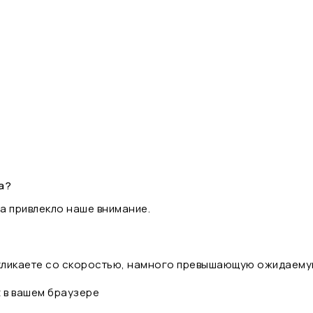
а?
а привлекло наше внимание.
 кликаете со скоростью, намного превышающую ожидаему
t в вашем браузере