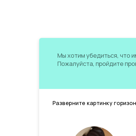
Мы хотим убедиться, что им
Пожалуйста, пройдите пров
Разверните картинку горизо