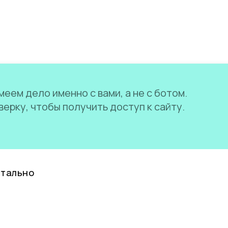
еем дело именно с вами, а не с ботом.
ерку, чтобы получить доступ к сайту.
нтально