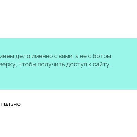
еем дело именно с вами, а не с ботом.
ерку, чтобы получить доступ к сайту.
нтально