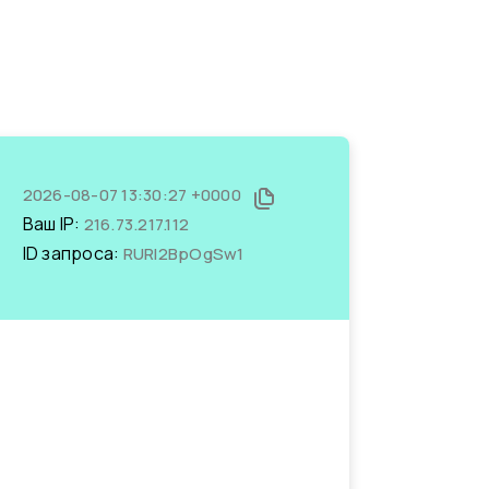
2026-08-07 13:30:27 +0000
Ваш IP:
216.73.217.112
ID запроса:
RURl2BpOgSw1