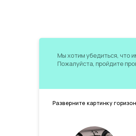
Мы хотим убедиться, что им
Пожалуйста, пройдите пров
Разверните картинку горизо