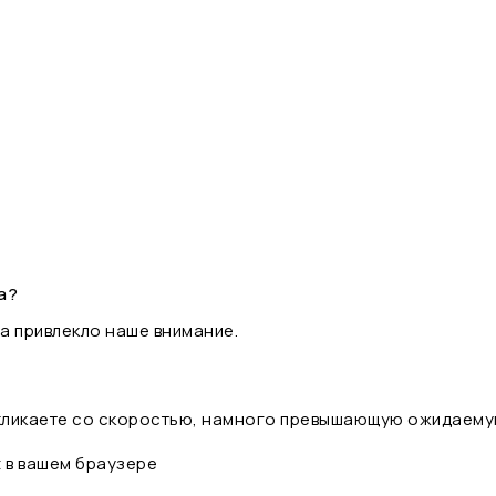
а?
а привлекло наше внимание.
 кликаете со скоростью, намного превышающую ожидаему
t в вашем браузере