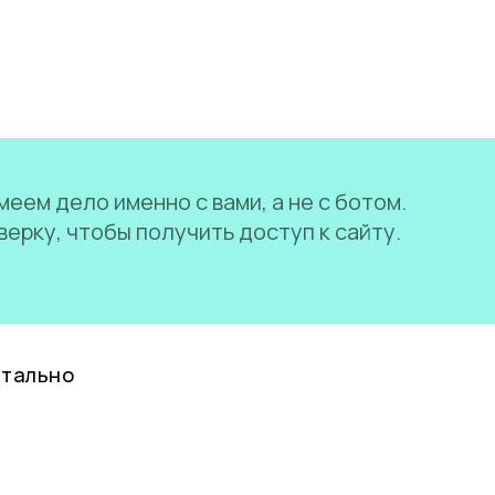
еем дело именно с вами, а не с ботом.
ерку, чтобы получить доступ к сайту.
нтально