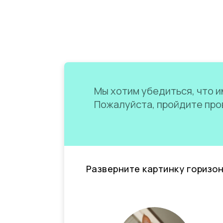
Мы хотим убедиться, что им
Пожалуйста, пройдите пров
Разверните картинку горизо