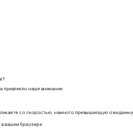
а?
а привлекло наше внимание.
 кликаете со скоростью, намного превышающую ожидаему
t в вашем браузере