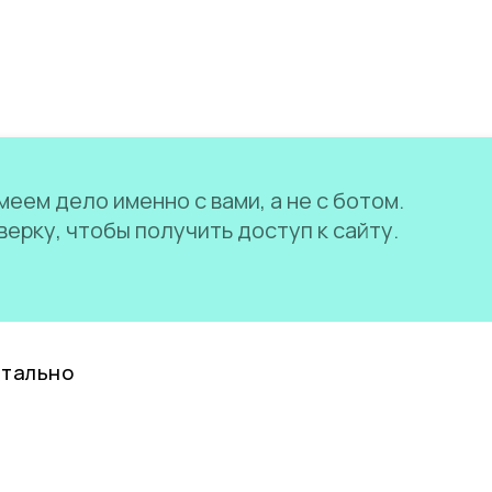
еем дело именно с вами, а не с ботом.
ерку, чтобы получить доступ к сайту.
нтально