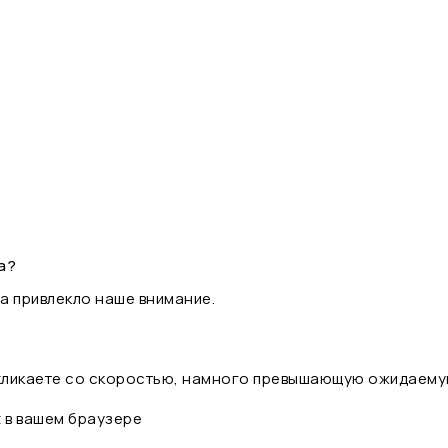
а?
а привлекло наше внимание.
 кликаете со скоростью, намного превышающую ожидаему
t в вашем браузере