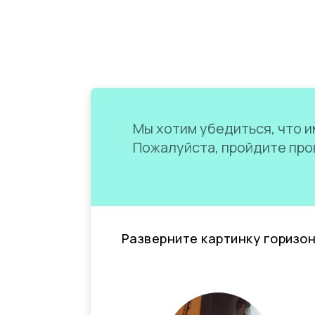
Мы хотим убедиться, что им
Пожалуйста, пройдите пров
Разверните картинку горизо