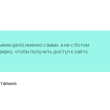
еем дело именно с вами, а не с ботом.
ерку, чтобы получить доступ к сайту.
нтально