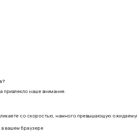
а?
а привлекло наше внимание.
 кликаете со скоростью, намного превышающую ожидаему
t в вашем браузере