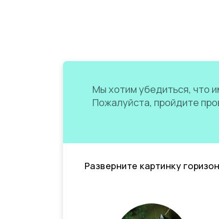
Мы хотим убедиться, что им
Пожалуйста, пройдите пров
Разверните картинку горизо