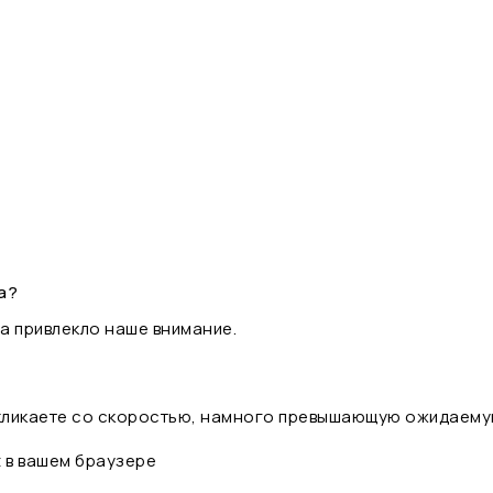
а?
а привлекло наше внимание.
 кликаете со скоростью, намного превышающую ожидаему
t в вашем браузере