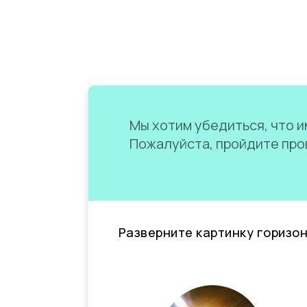
Мы хотим убедиться, что им
Пожалуйста, пройдите пров
Разверните картинку горизо