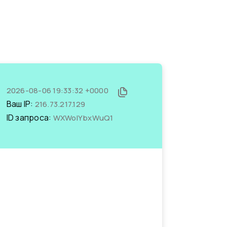
2026-08-06 19:33:32 +0000
Ваш IP:
216.73.217.129
ID запроса:
WXWolYbxWuQ1