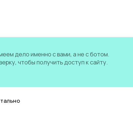
еем дело именно с вами, а не с ботом.
ерку, чтобы получить доступ к сайту.
нтально