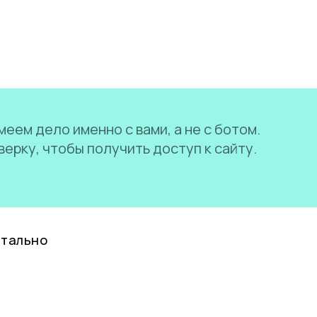
еем дело именно с вами, а не с ботом.
ерку, чтобы получить доступ к сайту.
нтально