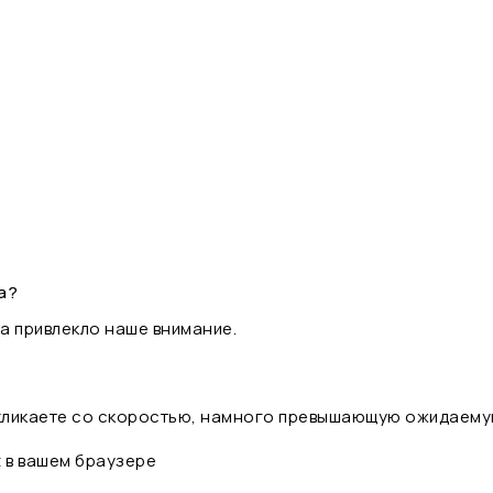
а?
а привлекло наше внимание.
 кликаете со скоростью, намного превышающую ожидаему
t в вашем браузере