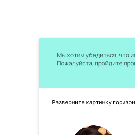
Мы хотим убедиться, что им
Пожалуйста, пройдите пров
Разверните картинку горизо