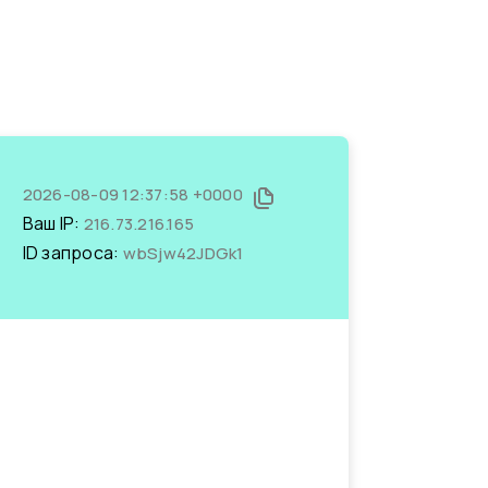
2026-08-09 12:37:58 +0000
Ваш IP:
216.73.216.165
ID запроса:
wbSjw42JDGk1