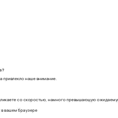
а?
а привлекло наше внимание.
 кликаете со скоростью, намного превышающую ожидаему
t в вашем браузере