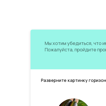
Мы хотим убедиться, что им
Пожалуйста, пройдите пров
Разверните картинку горизо