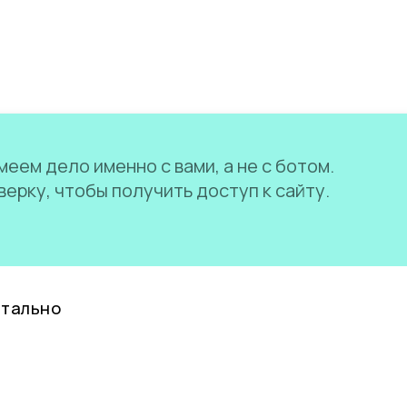
еем дело именно с вами, а не с ботом.
ерку, чтобы получить доступ к сайту.
нтально