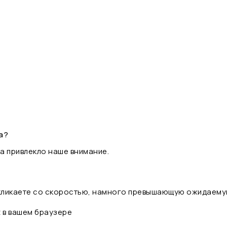
а?
а привлекло наше внимание.
 кликаете со скоростью, намного превышающую ожидаему
t в вашем браузере