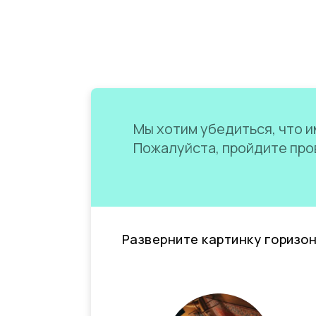
Мы хотим убедиться, что им
Пожалуйста, пройдите пров
Разверните картинку горизо