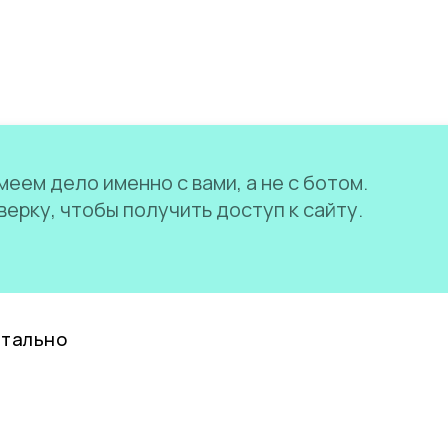
еем дело именно с вами, а не с ботом.
ерку, чтобы получить доступ к сайту.
нтально