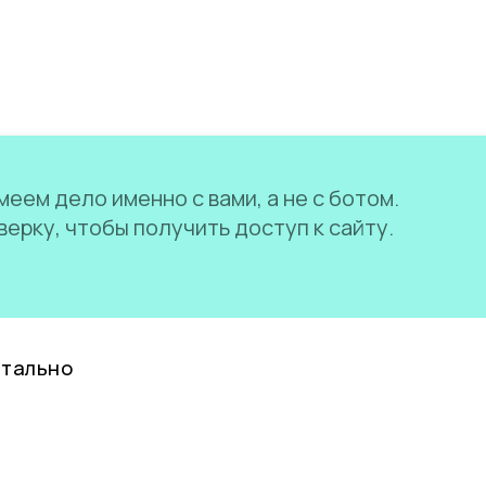
еем дело именно с вами, а не с ботом.
ерку, чтобы получить доступ к сайту.
нтально