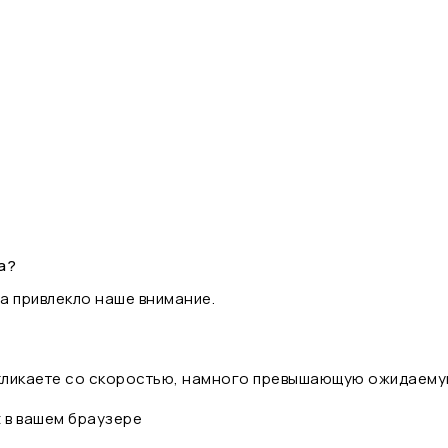
а?
а привлекло наше внимание.
 кликаете со скоростью, намного превышающую ожидаему
t в вашем браузере