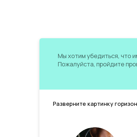
Мы хотим убедиться, что им
Пожалуйста, пройдите пров
Разверните картинку горизо