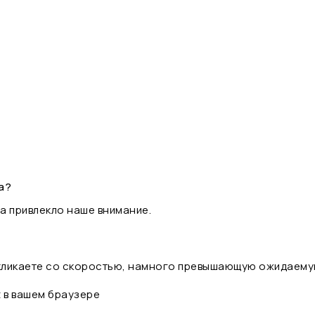
а?
а привлекло наше внимание.
 кликаете со скоростью, намного превышающую ожидаему
t в вашем браузере