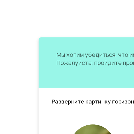
Мы хотим убедиться, что им
Пожалуйста, пройдите пров
Разверните картинку горизо