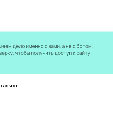
еем дело именно с вами, а не с ботом.
ерку, чтобы получить доступ к сайту.
нтально