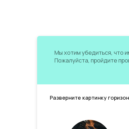
Мы хотим убедиться, что им
Пожалуйста, пройдите пров
Разверните картинку горизо