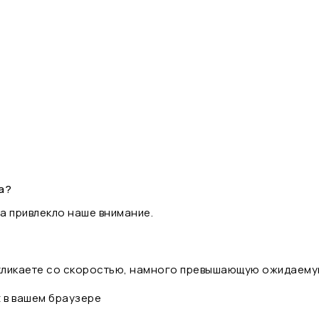
а?
а привлекло наше внимание.
 кликаете со скоростью, намного превышающую ожидаему
t в вашем браузере