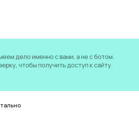
еем дело именно с вами, а не с ботом.
ерку, чтобы получить доступ к сайту.
нтально