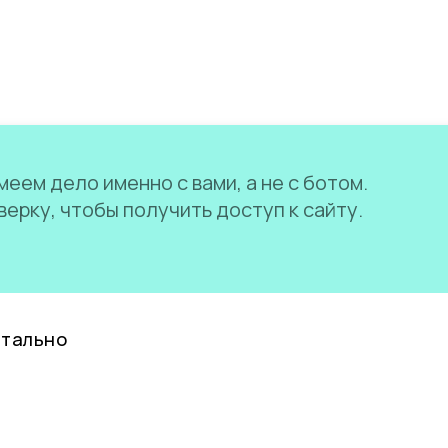
еем дело именно с вами, а не с ботом.
ерку, чтобы получить доступ к сайту.
нтально