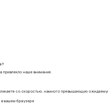
а?
а привлекло наше внимание.
 кликаете со скоростью, намного превышающую ожидаему
t в вашем браузере