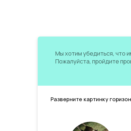
Мы хотим убедиться, что им
Пожалуйста, пройдите пров
Разверните картинку горизо