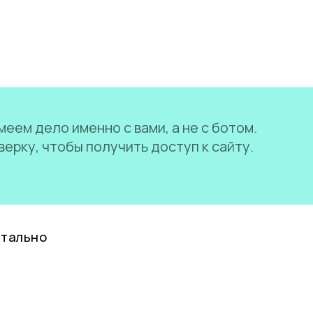
еем дело именно с вами, а не с ботом.
ерку, чтобы получить доступ к сайту.
нтально