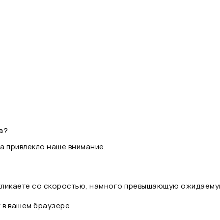
а?
а привлекло наше внимание.
 кликаете со скоростью, намного превышающую ожидаему
t в вашем браузере