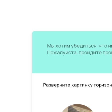
Мы хотим убедиться, что им
Пожалуйста, пройдите пров
Разверните картинку горизо