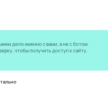
еем дело именно с вами, а не с ботом.
ерку, чтобы получить доступ к сайту.
нтально