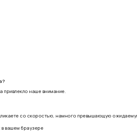
а?
а привлекло наше внимание.
 кликаете со скоростью, намного превышающую ожидаему
t в вашем браузере