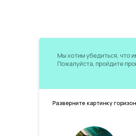
Мы хотим убедиться, что им
Пожалуйста, пройдите пров
Разверните картинку горизо