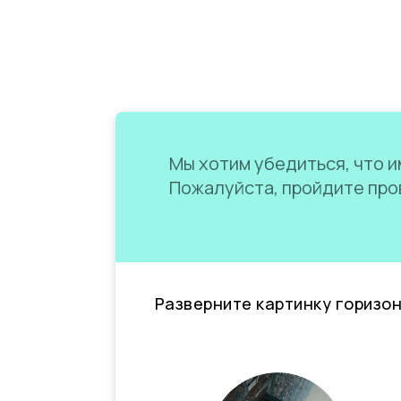
Мы хотим убедиться, что им
Пожалуйста, пройдите пров
Разверните картинку горизо