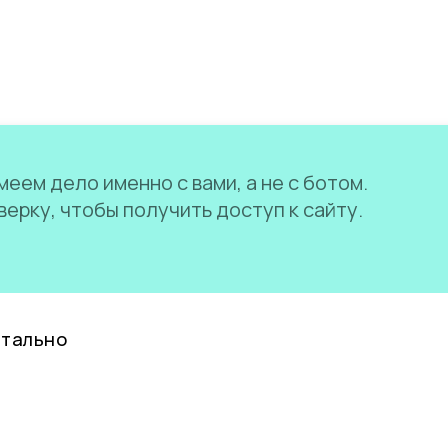
еем дело именно с вами, а не с ботом.
ерку, чтобы получить доступ к сайту.
нтально