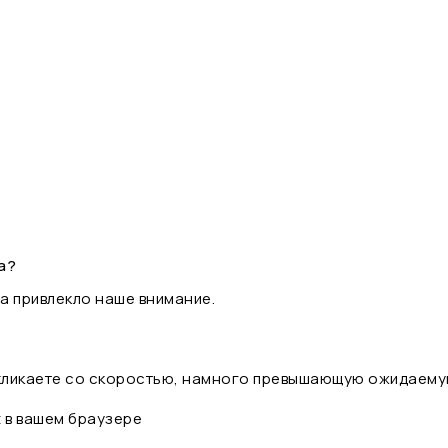
а?
а привлекло наше внимание.
 кликаете со скоростью, намного превышающую ожидаему
t в вашем браузере