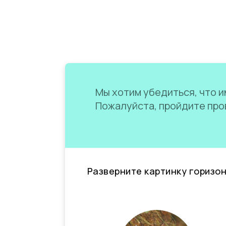
Мы хотим убедиться, что им
Пожалуйста, пройдите пров
Разверните картинку горизо