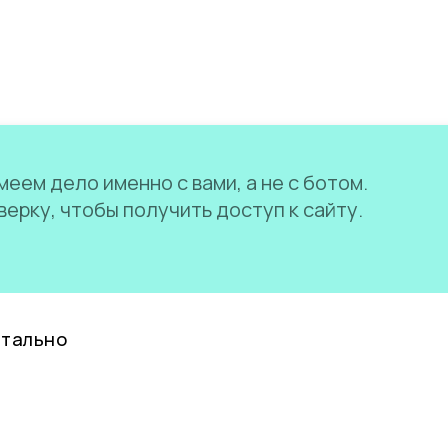
еем дело именно с вами, а не с ботом.
ерку, чтобы получить доступ к сайту.
нтально