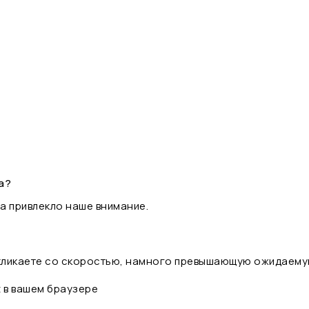
а?
а привлекло наше внимание.
 кликаете со скоростью, намного превышающую ожидаему
t в вашем браузере