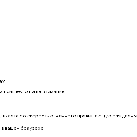
а?
а привлекло наше внимание.
 кликаете со скоростью, намного превышающую ожидаему
t в вашем браузере