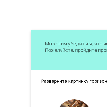
Мы хотим убедиться, что им
Пожалуйста, пройдите пров
Разверните картинку горизо