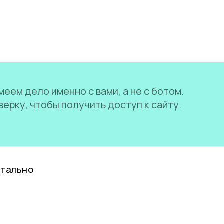
еем дело именно с вами, а не с ботом.
ерку, чтобы получить доступ к сайту.
нтально