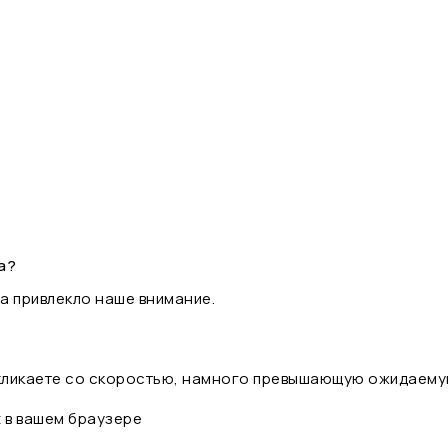
а?
а привлекло наше внимание.
 кликаете со скоростью, намного превышающую ожидаему
t в вашем браузере