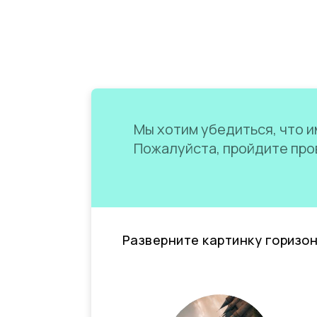
Мы хотим убедиться, что им
Пожалуйста, пройдите пров
Разверните картинку горизо