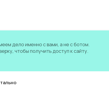
еем дело именно с вами, а не с ботом.
ерку, чтобы получить доступ к сайту.
нтально