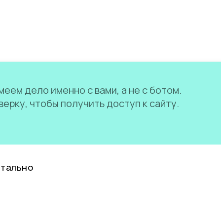
еем дело именно с вами, а не с ботом.
ерку, чтобы получить доступ к сайту.
нтально