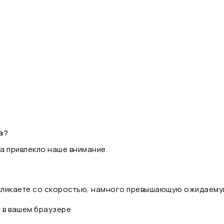
а?
а привлекло наше внимание.
 кликаете со скоростью, намного превышающую ожидаему
t в вашем браузере