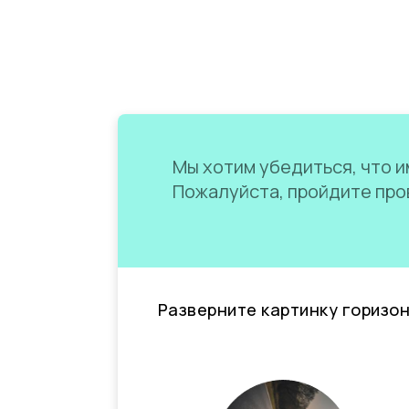
Мы хотим убедиться, что им
Пожалуйста, пройдите пров
Разверните картинку горизо