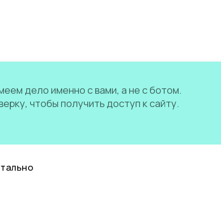
еем дело именно с вами, а не с ботом.
ерку, чтобы получить доступ к сайту.
нтально