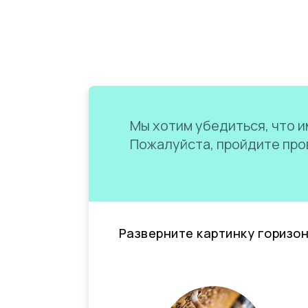
Мы хотим убедиться, что им
Пожалуйста, пройдите пров
Разверните картинку горизо