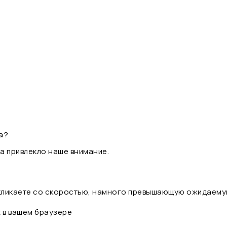
а?
а привлекло наше внимание.
 кликаете со скоростью, намного превышающую ожидаему
t в вашем браузере