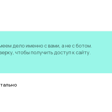
еем дело именно с вами, а не с ботом.
ерку, чтобы получить доступ к сайту.
нтально