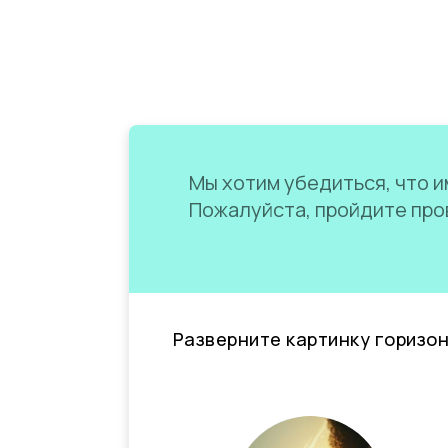
Мы хотим убедиться, что им
Пожалуйста, пройдите пров
Разверните картинку горизо