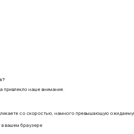
а?
а привлекло наше внимание.
 кликаете со скоростью, намного превышающую ожидаему
t в вашем браузере