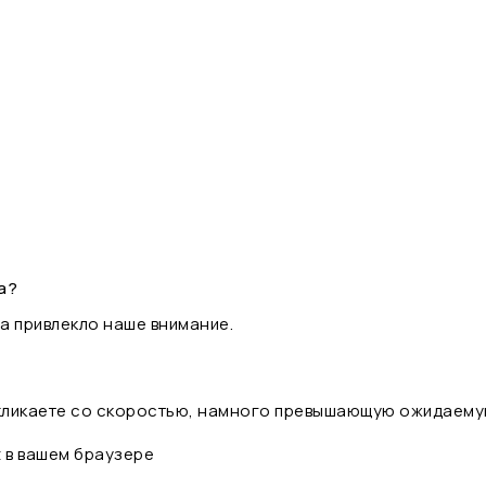
а?
а привлекло наше внимание.
 кликаете со скоростью, намного превышающую ожидаему
t в вашем браузере