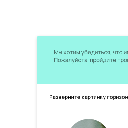
Мы хотим убедиться, что им
Пожалуйста, пройдите пров
Разверните картинку горизо