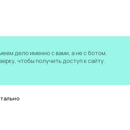
еем дело именно с вами, а не с ботом.
ерку, чтобы получить доступ к сайту.
нтально