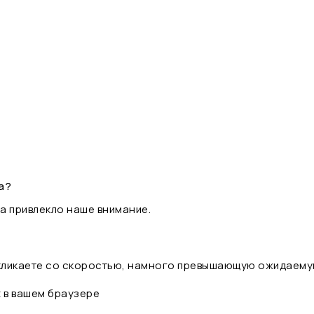
а?
а привлекло наше внимание.
 кликаете со скоростью, намного превышающую ожидаему
t в вашем браузере