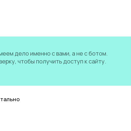
еем дело именно с вами, а не с ботом.
ерку, чтобы получить доступ к сайту.
нтально