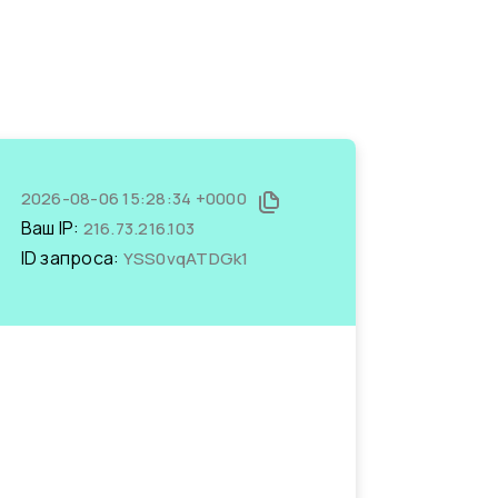
2026-08-06 15:28:34 +0000
Ваш IP:
216.73.216.103
ID запроса:
YSS0vqATDGk1