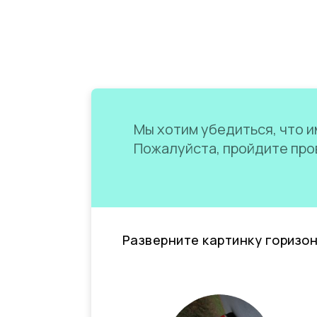
Мы хотим убедиться, что им
Пожалуйста, пройдите пров
Разверните картинку горизо