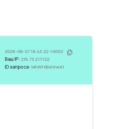
2026-08-07 18:43:22 +0000
Ваш IP:
216.73.217.122
ID запроса:
MhWfXB4HneA1