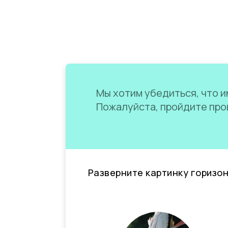
Мы хотим убедиться, что им
Пожалуйста, пройдите пров
Разверните картинку горизо