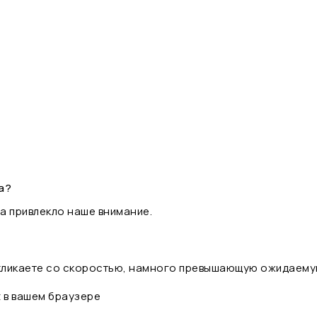
а?
а привлекло наше внимание.
 кликаете со скоростью, намного превышающую ожидаему
t в вашем браузере