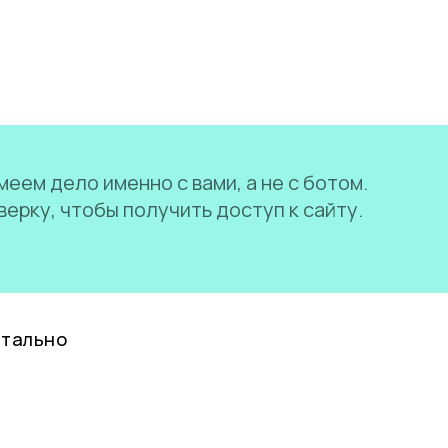
еем дело именно с вами, а не с ботом.
ерку, чтобы получить доступ к сайту.
нтально