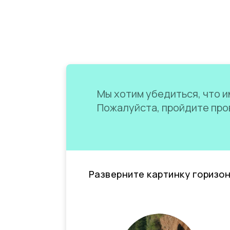
Мы хотим убедиться, что им
Пожалуйста, пройдите пров
Разверните картинку горизо