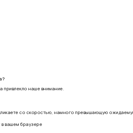
а?
а привлекло наше внимание.
 кликаете со скоростью, намного превышающую ожидаему
t в вашем браузере