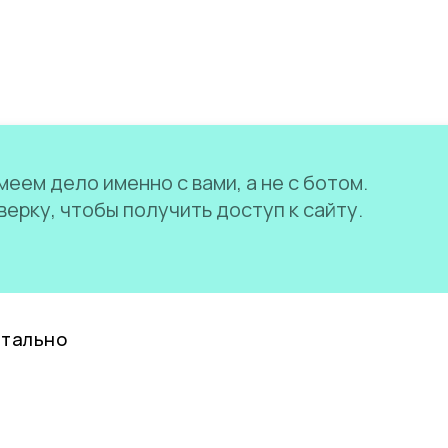
еем дело именно с вами, а не с ботом.
ерку, чтобы получить доступ к сайту.
нтально