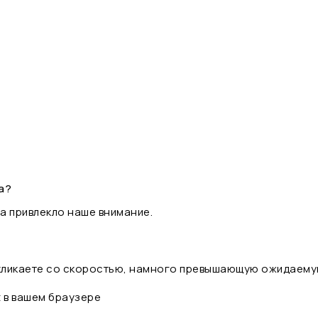
а?
а привлекло наше внимание.
 кликаете со скоростью, намного превышающую ожидаему
t в вашем браузере