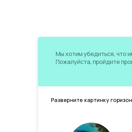
Мы хотим убедиться, что им
Пожалуйста, пройдите пров
Разверните картинку горизо