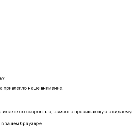
а?
а привлекло наше внимание.
 кликаете со скоростью, намного превышающую ожидаему
t в вашем браузере