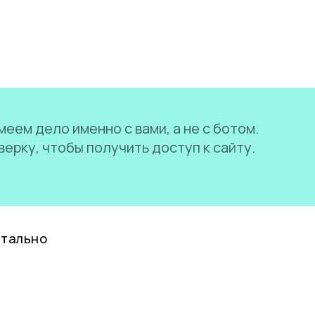
еем дело именно с вами, а не с ботом.
ерку, чтобы получить доступ к сайту.
нтально