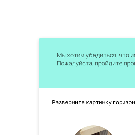
Мы хотим убедиться, что им
Пожалуйста, пройдите пров
Разверните картинку горизо