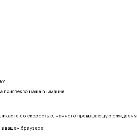
а?
а привлекло наше внимание.
 кликаете со скоростью, намного превышающую ожидаему
t в вашем браузере