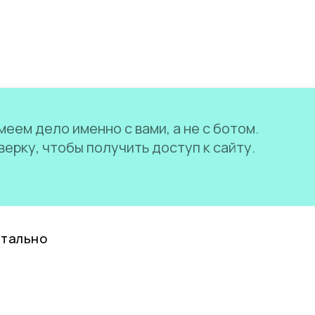
еем дело именно с вами, а не с ботом.
ерку, чтобы получить доступ к сайту.
нтально