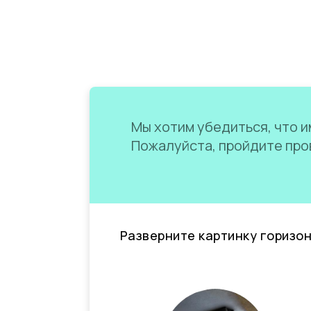
Мы хотим убедиться, что им
Пожалуйста, пройдите пров
Разверните картинку горизо