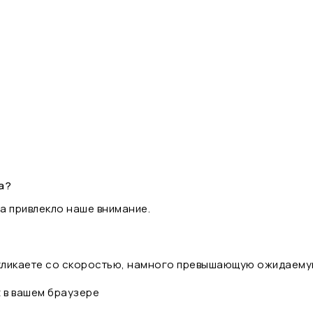
а?
а привлекло наше внимание.
 кликаете со скоростью, намного превышающую ожидаему
t в вашем браузере