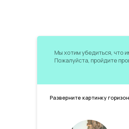
Мы хотим убедиться, что им
Пожалуйста, пройдите пров
Разверните картинку горизо