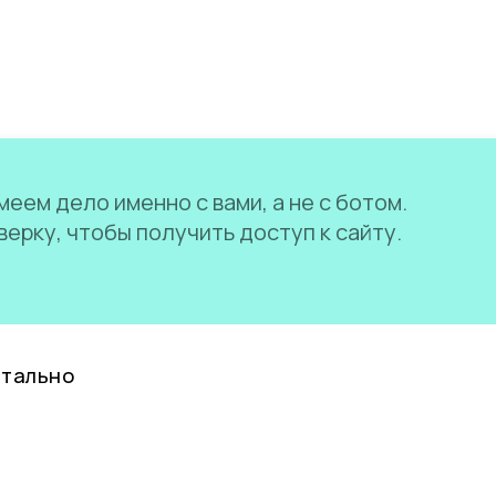
еем дело именно с вами, а не с ботом.
ерку, чтобы получить доступ к сайту.
нтально