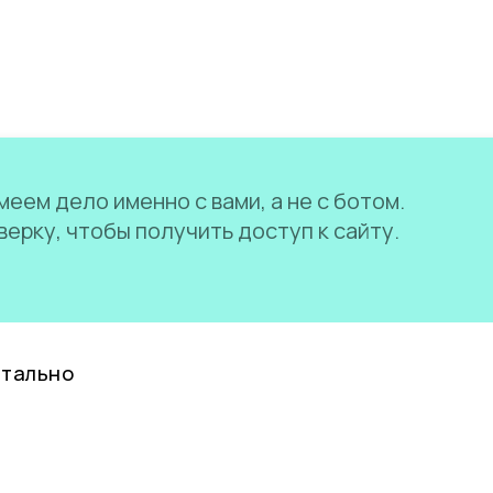
еем дело именно с вами, а не с ботом.
ерку, чтобы получить доступ к сайту.
нтально