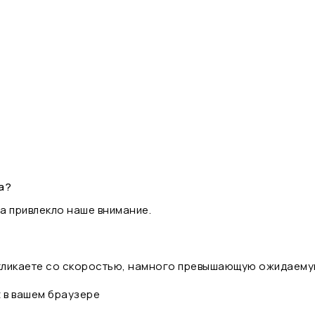
а?
а привлекло наше внимание.
 кликаете со скоростью, намного превышающую ожидаему
t в вашем браузере