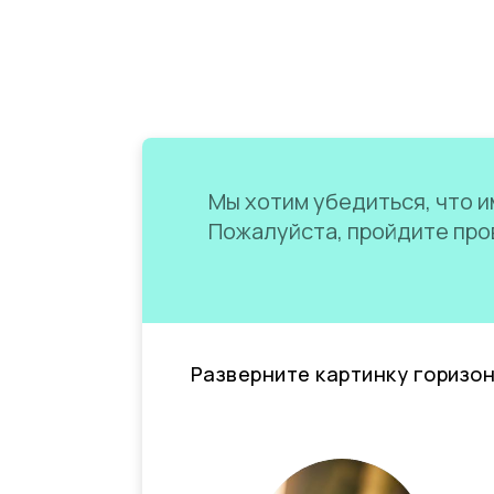
Мы хотим убедиться, что им
Пожалуйста, пройдите пров
Разверните картинку горизо