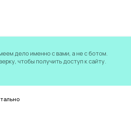
еем дело именно с вами, а не с ботом.
ерку, чтобы получить доступ к сайту.
нтально