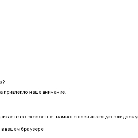
а?
а привлекло наше внимание.
 кликаете со скоростью, намного превышающую ожидаему
t в вашем браузере