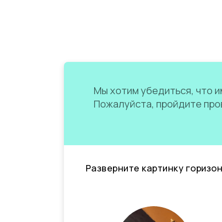
Мы хотим убедиться, что им
Пожалуйста, пройдите пров
Разверните картинку горизо