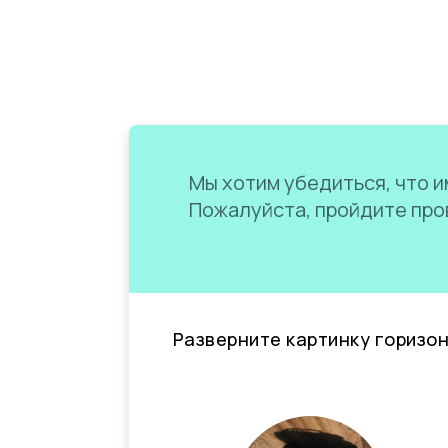
Мы хотим убедиться, что им
Пожалуйста, пройдите пров
Разверните картинку горизо