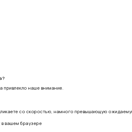
а?
а привлекло наше внимание.
 кликаете со скоростью, намного превышающую ожидаему
t в вашем браузере