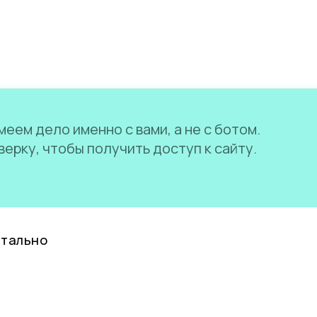
еем дело именно с вами, а не с ботом.
ерку, чтобы получить доступ к сайту.
нтально