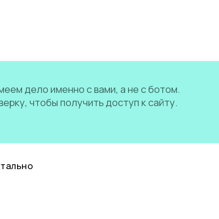
еем дело именно с вами, а не с ботом.
ерку, чтобы получить доступ к сайту.
нтально