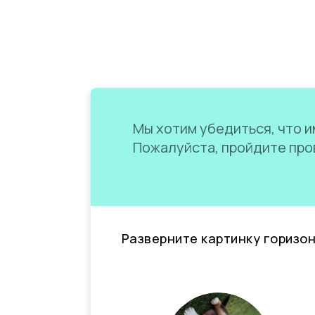
Мы хотим убедиться, что им
Пожалуйста, пройдите пров
Разверните картинку горизо