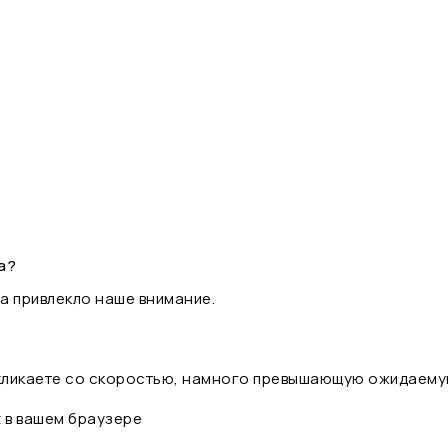
а?
а привлекло наше внимание.
 кликаете со скоростью, намного превышающую ожидаему
t в вашем браузере