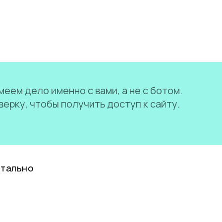
еем дело именно с вами, а не с ботом.
ерку, чтобы получить доступ к сайту.
нтально