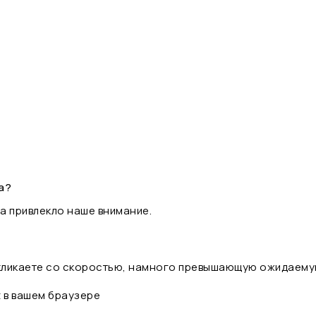
а?
а привлекло наше внимание.
 кликаете со скоростью, намного превышающую ожидаему
t в вашем браузере