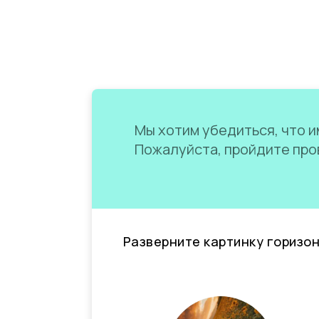
Мы хотим убедиться, что им
Пожалуйста, пройдите пров
Разверните картинку горизо