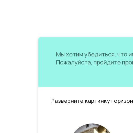
Мы хотим убедиться, что им
Пожалуйста, пройдите пров
Разверните картинку горизо