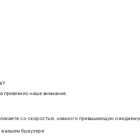
а?
а привлекло наше внимание.
 кликаете со скоростью, намного превышающую ожидаему
t в вашем браузере