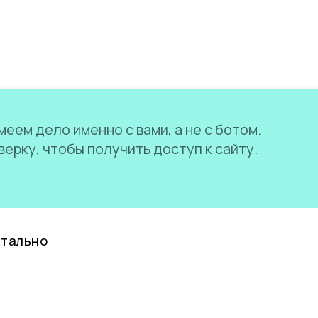
еем дело именно с вами, а не с ботом.
ерку, чтобы получить доступ к сайту.
нтально