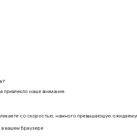
а?
а привлекло наше внимание.
 кликаете со скоростью, намного превышающую ожидаему
t в вашем браузере