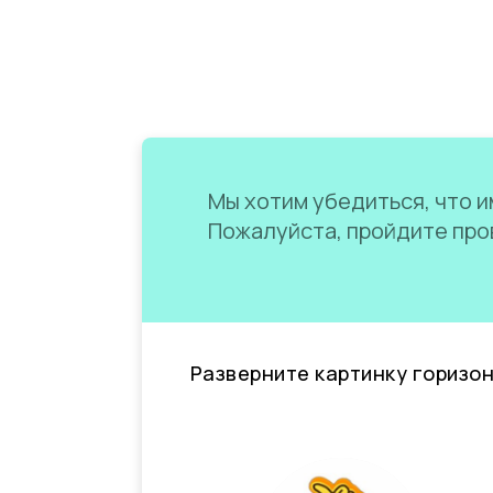
Мы хотим убедиться, что им
Пожалуйста, пройдите пров
Разверните картинку горизо