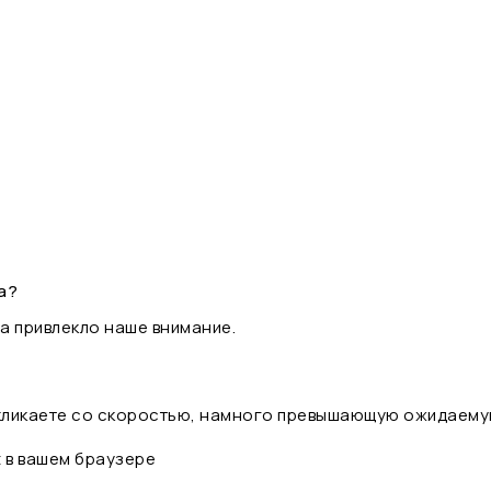
а?
а привлекло наше внимание.
 кликаете со скоростью, намного превышающую ожидаему
t в вашем браузере