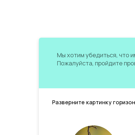
Мы хотим убедиться, что им
Пожалуйста, пройдите пров
Разверните картинку горизо