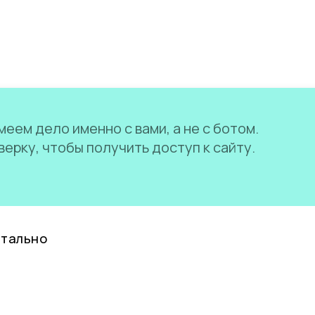
еем дело именно с вами, а не с ботом.
ерку, чтобы получить доступ к сайту.
нтально