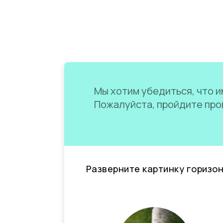
Мы хотим убедиться, что им
Пожалуйста, пройдите пров
Разверните картинку горизо