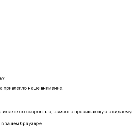
а?
а привлекло наше внимание.
 кликаете со скоростью, намного превышающую ожидаему
t в вашем браузере