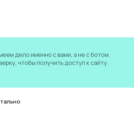
еем дело именно с вами, а не с ботом.
ерку, чтобы получить доступ к сайту.
нтально