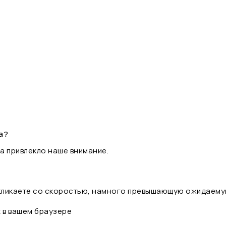
а?
а привлекло наше внимание.
 кликаете со скоростью, намного превышающую ожидаему
t в вашем браузере