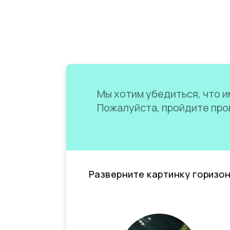
Мы хотим убедиться, что им
Пожалуйста, пройдите пров
Разверните картинку горизо