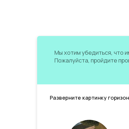
Мы хотим убедиться, что им
Пожалуйста, пройдите пров
Разверните картинку горизо