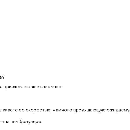
а?
а привлекло наше внимание.
 кликаете со скоростью, намного превышающую ожидаему
t в вашем браузере