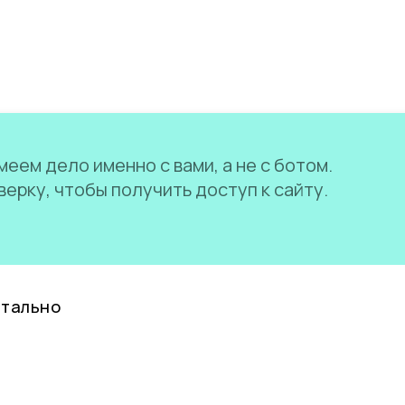
еем дело именно с вами, а не с ботом.
ерку, чтобы получить доступ к сайту.
нтально