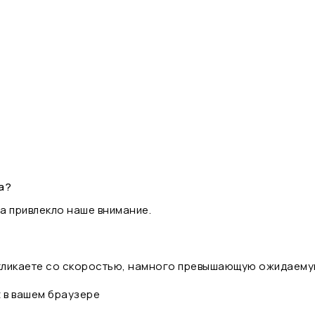
а?
а привлекло наше внимание.
 кликаете со скоростью, намного превышающую ожидаему
t в вашем браузере