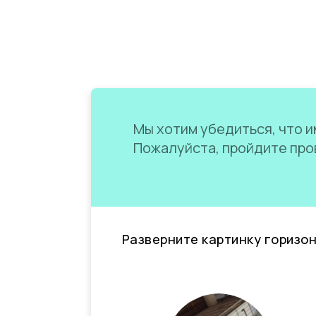
Мы хотим убедиться, что им
Пожалуйста, пройдите пров
Разверните картинку горизо