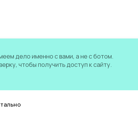
еем дело именно с вами, а не с ботом.
ерку, чтобы получить доступ к сайту.
нтально