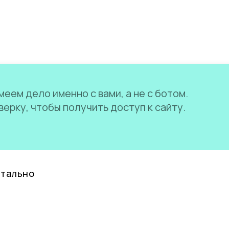
еем дело именно с вами, а не с ботом.
ерку, чтобы получить доступ к сайту.
нтально