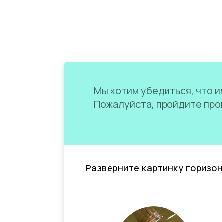
Мы хотим убедиться, что им
Пожалуйста, пройдите пров
Разверните картинку горизо