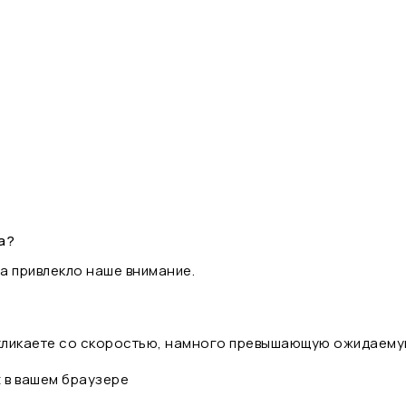
а?
а привлекло наше внимание.
 кликаете со скоростью, намного превышающую ожидаему
t в вашем браузере