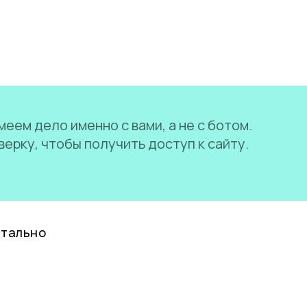
еем дело именно с вами, а не с ботом.
ерку, чтобы получить доступ к сайту.
нтально