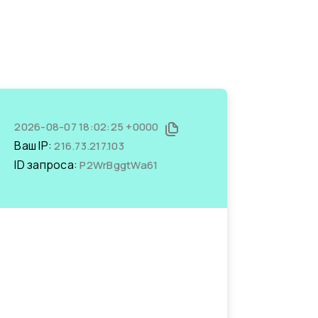
2026-08-07 18:02:25 +0000
Ваш IP:
216.73.217.103
ID запроса:
P2WrBggtWa61