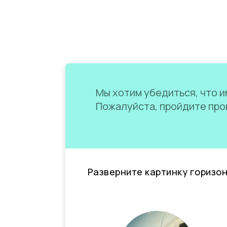
Мы хотим убедиться, что им
Пожалуйста, пройдите пров
Разверните картинку горизо