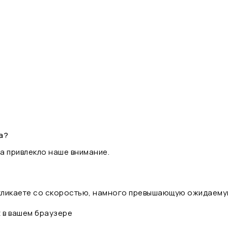
а?
а привлекло наше внимание.
 кликаете со скоростью, намного превышающую ожидаему
t в вашем браузере